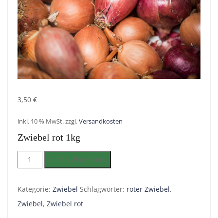
3,50
€
inkl. 10 % MwSt.
zzgl.
Versandkosten
Zwiebel rot 1kg
Zwiebel
In den Warenkorb
rot
1kg
Kategorie:
Zwiebel
Schlagwörter:
roter Zwiebel
,
Menge
Zwiebel
,
Zwiebel rot