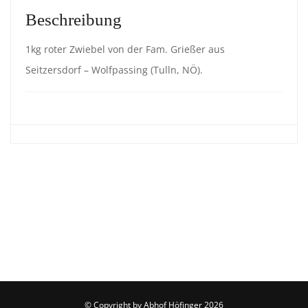
Beschreibung
1kg roter Zwiebel von der Fam. Grießer aus
Seitzersdorf – Wolfpassing (Tulln, NÖ).
© Copyright by
Abhof Höfinger
2026