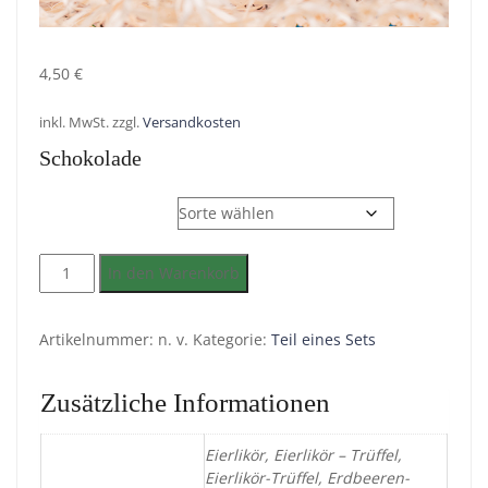
4,50
€
inkl. MwSt.
zzgl.
Versandkosten
Schokolade
Schokoladensorte
Schokolade
In den Warenkorb
Menge
Artikelnummer:
n. v.
Kategorie:
Teil eines Sets
Zusätzliche Informationen
Eierlikör, Eierlikör – Trüffel,
Eierlikör-Trüffel, Erdbeeren-