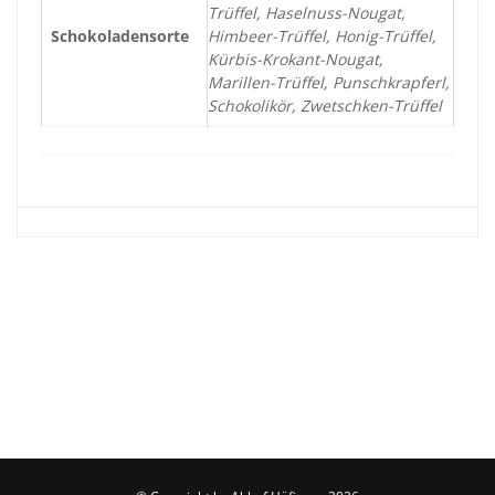
Trüffel, Haselnuss-Nougat,
Schokoladensorte
Himbeer-Trüffel, Honig-Trüffel,
Kürbis-Krokant-Nougat,
Marillen-Trüffel, Punschkrapferl,
Schokolikör, Zwetschken-Trüffel