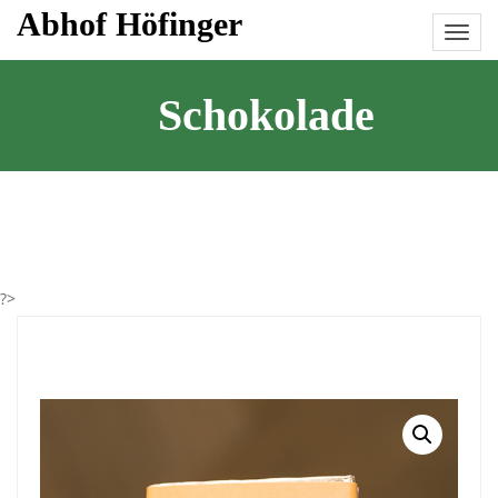
Skip
Abhof Höfinger
to
content
Schokolade
?>