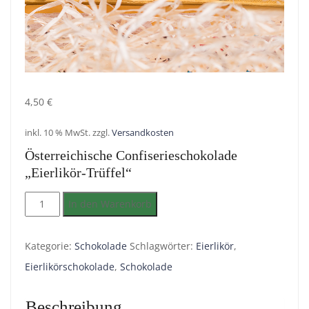
4,50
€
inkl. 10 % MwSt.
zzgl.
Versandkosten
Österreichische Confiserieschokolade
„Eierlikör-Trüffel“
Österreichische
In den Warenkorb
Confiserieschokolade
"Eierlikör-
Kategorie:
Schokolade
Schlagwörter:
Eierlikör
,
Trüffel"
Eierlikörschokolade
,
Schokolade
Menge
Beschreibung