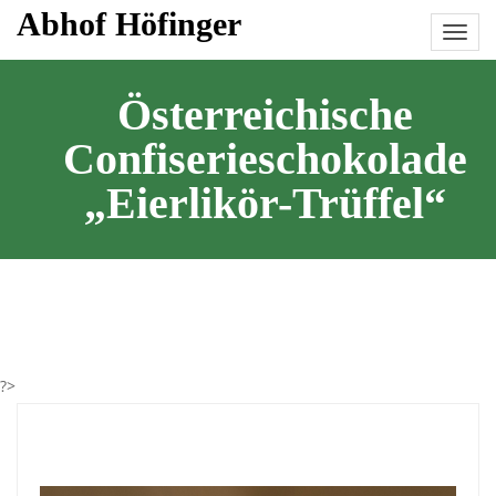
Skip
Abhof Höfinger
to
content
Österreichische
Confiserieschokolade
„Eierlikör-Trüffel“
?>