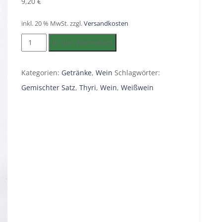
9,20
€
inkl. 20 % MwSt.
zzgl.
Versandkosten
Gemischter
In den Warenkorb
Satz
0,75l
Kategorien:
Getränke
,
Wein
Schlagwörter:
Menge
Gemischter Satz
,
Thyri
,
Wein
,
Weißwein