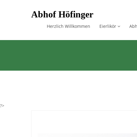
Skip
Abhof Höfinger
to
content
Herzlich Willkommen
Eierlikör
Abh
?>