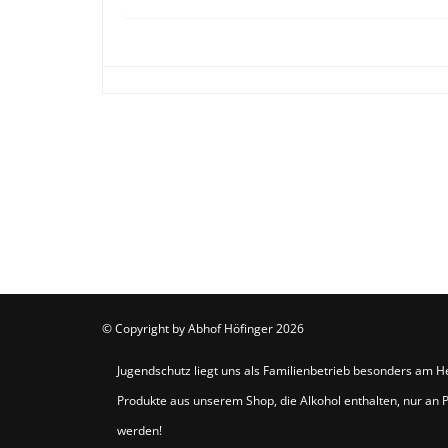
© Copyright by
Abhof Höfinger
2026
Jugendschutz liegt uns als Familienbetrieb besonders am He
Produkte aus unserem Shop, die Alkohol enthalten, nur an
werden!