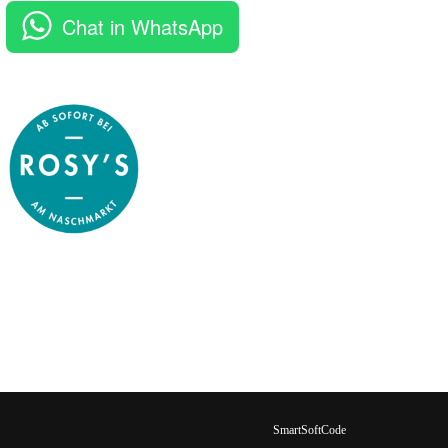
Chat in WhatsApp
SmartSoftCode