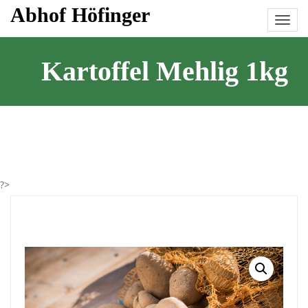
Skip
Abhof Höfinger
to
content
Kartoffel Mehlig 1kg
?>