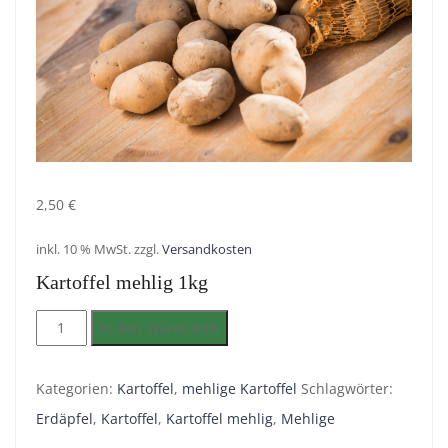
2,50
€
inkl. 10 % MwSt.
zzgl.
Versandkosten
Kartoffel mehlig 1kg
Kartoffel
In den Warenkorb
mehlig
1kg
Kategorien:
Kartoffel
,
mehlige Kartoffel
Schlagwörter:
Menge
Erdäpfel
,
Kartoffel
,
Kartoffel mehlig
,
Mehlige