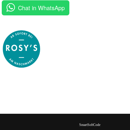
Chat in WhatsApp
SmartSoftCode