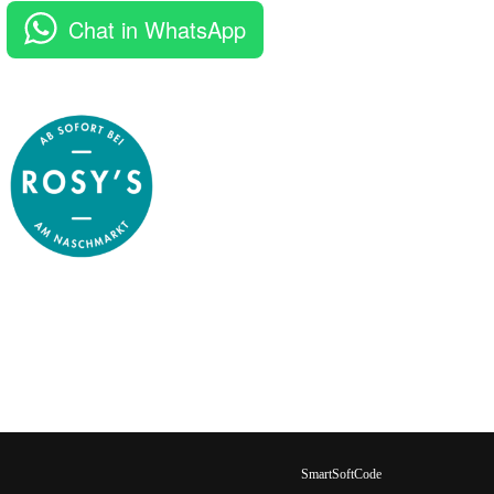
Chat in WhatsApp
SmartSoftCode