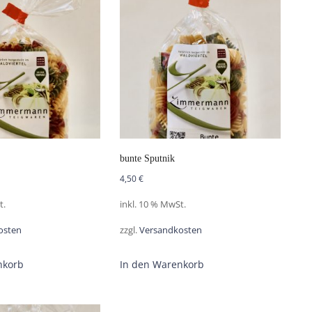
bunte Sputnik
4,50
€
t.
inkl. 10 % MwSt.
osten
zzgl.
Versandkosten
nkorb
In den Warenkorb