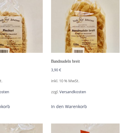
Bandnudeln breit
3,90
€
t.
inkl. 10 % MwSt.
osten
zzgl.
Versandkosten
nkorb
In den Warenkorb