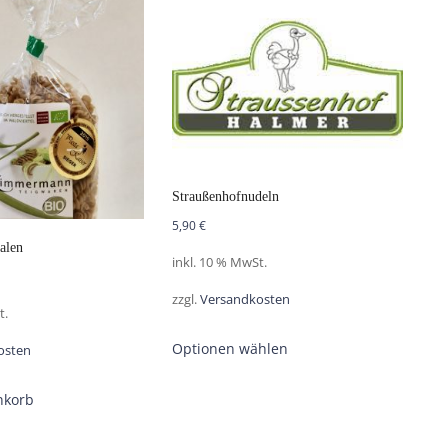
Straußenhofnudeln
5,90
€
alen
inkl. 10 % MwSt.
zzgl.
Versandkosten
t.
Optionen wählen
osten
nkorb