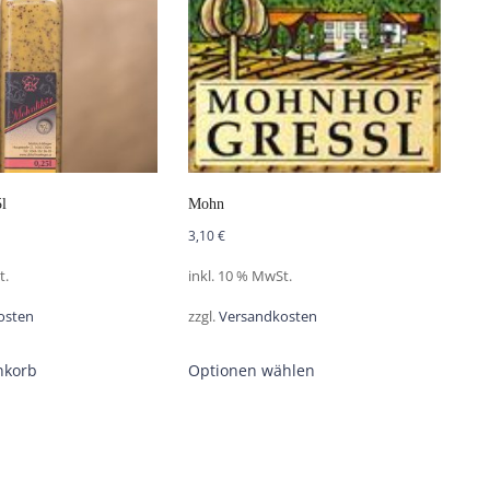
l
Mohn
3,10
€
t.
inkl. 10 % MwSt.
osten
zzgl.
Versandkosten
nkorb
Optionen wählen