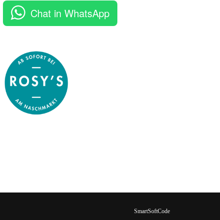
Chat in WhatsApp
SmartSoftCode