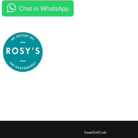
Chat in WhatsApp
SmartSoftCode