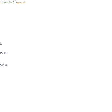
t.
osten
hlen